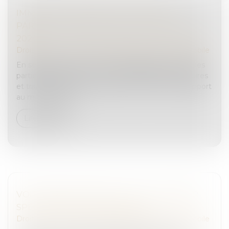
IMMATRICULATIONS DE VOITURES
PARTICULIÈRES NEUVES EN SEPTEMBRE
2024
Droit routier
/
Droit des professionnels de l'automobile
En septembre 2024, les immatriculations de voitures
particulières neuves, hors immatriculations provisoires
et transit temporaire, augmentent de 3,6 % par rapport
au mois précéd...
Lire la suite
VOITURE ÉLECTRIQUE : FAUT-IL ASSURER
SPÉCIALEMENT SA BATTERIE ?
Droit routier
/
Droit des professionnels de l'automobile