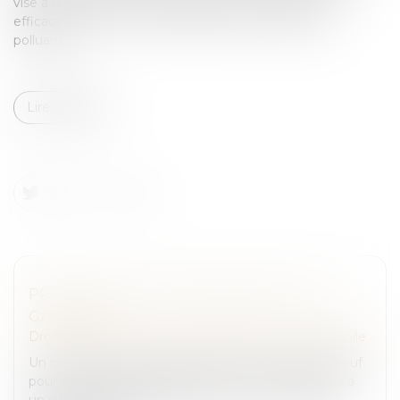
vise à renforcer la sécurité routière et à lutter plus
efficacement contre les fraudes liées aux émissions
polluantes...
Lire la suite
PRÉSOMPTION DE RESPONSABILITÉ DU
GARAGISTE
Droit routier
/
Droit des professionnels de l'automobile
Un chauffeur de taxi, qui avait acquis un véhicule neuf
pour son usage professionnel, en confie l’entretien à
un garagiste qu’il assigne, après avoir constaté des