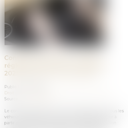
Contrôle technique : nouvelle
réglementation dès le 1er janvier
2025, êtes vous concerné(e) ?
Publié le :
22/10/2024
Droit routier
/
Droit des professionnels de l'automobile
Source :
lautomobiliste.fr
Le contrôle technique, cet examen obligatoire pour tous les
véhicules, s’apprête à connaître une évolution majeure à
partir du 1er janvier 2025. Cette nouvelle réglementation