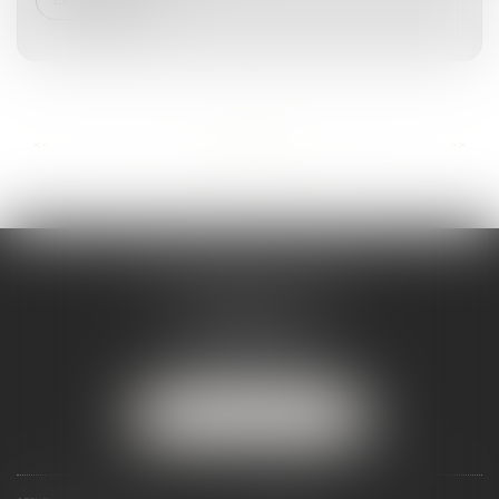
...
...
<<
<
4
5
6
7
8
9
10
>
>>
MARJORIE MAILHOL
AVOCAT
3 boulevard de Cascais
64200 BIARRITZ
Tél :
07 88 23 04 98
NOUS LOCALISER