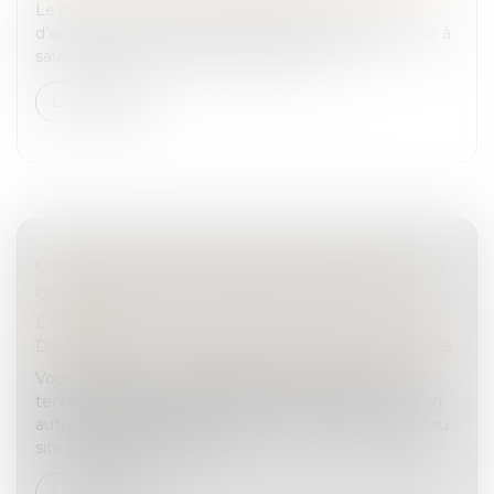
Le parc de véhicules 100 % électrique continue
d’augmenter au fil des années. Si vous vous décidez à
sauter le pas, pensez aux garanties dont ...
Lire la suite
CONTRÔLE TECHNIQUE DES VOITURES : LE
COMPARATEUR DES TARIFS EN LIGNE
ÉVOLUE
Droit routier
/
Droit des professionnels de l'automobile
Vous souhaitez connaître les tarifs du contrôle
technique des centres près de chez vous ou dans un
autre département en France ? Consultez le nouveau
site vous informant sur le...
Lire la suite