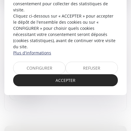
consentement pour collecter des statistiques de
visite.
Cliquez ci-dessous sur « ACCEPTER » pour accepter
le dépôt de l'ensemble des cookies ou sur «
CONFIGURER » pour choisir quels cookies
CONTRÔLE TECHNIQUE : NOUVELLE
nécessitant votre consentement seront déposés
(cookies statistiques), avant de continuer votre visite
RÉGLEMENTATION DÈS LE 1ER JANVIER
du site.
2025, ÊTES VOUS CONCERNÉ(E) ?
Plus d'informations
Droit routier
/
Droit des professionnels de l'automobile
Le contrôle technique, cet examen obligatoire pour
CONFIGURER
REFUSER
tous les véhicules, s’apprête à connaître une évolution
majeure à partir du 1er janvier 2025. Cette nouvelle
ACCEPTER
réglementation vi...
Lire la suite