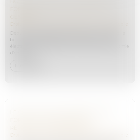
BONUS ÉCOLOGIQUE - CHANGEMENT DE
FORMULE POUR UN DISPOSITIF PLUS
GÉNÉREUX
Droit routier
/
Droit des professionnels de l'automobile
Depuis le 1er juillet 2025 et jusqu’à la fin de l’année, le
bonus écologique alloué pour l’achat d’une voiture
électrique est remplacé par des certificats d’économie
d’énergie (...
Lire la suite
LE CFPA ET LOGICAT UNISSENT LEURS
FORCES POUR FORMER 3 000
RÉPARATEURS INDÉPENDANTS
Droit routier
/
Droit des professionnels de l'automobile