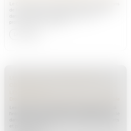
Le CFPA France (Centre de formation des professions
de l’automobile) et l’entreprise Logicat, spécialisée
dans les solutions technologiques pour les
professionnels de la réparat...
Lire la suite
LES PAYS DE L'UE APPROUVENT DES
OBJECTIFS DE PLASTIQUE RECYCLÉ DANS
LES VÉHICULES
Droit routier
/
Droit des professionnels de l'automobile
Les pays de l'Union européenne ont approuvé mardi
l'introduction de seuils minimums de plastique recyclé
dans les automobiles neuves pour réduire les déchets
et promouvoir l'éco...