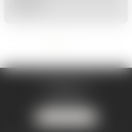
Lire la suite
...
<<
<
1
2
3
4
5
6
7
>
>>
MARJORIE MAILHOL
AVOCAT
3 boulevard de Cascais
64200 BIARRITZ
Tél :
07 88 23 04 98
NOUS LOCALISER