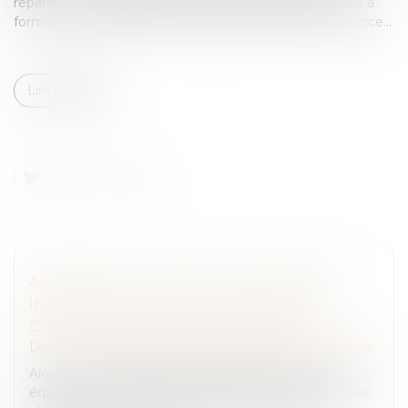
réparation automobile, annoncent un partenariat visant à
former 3 000 réparateurs indépendants à travers la France...
Lire la suite
AIRBAGS TAKATA - L’UFC-QUE CHOISIR
INTRODUIT UNE ACTION DE GROUPE
CONTRE STELLANTIS ET CITROËN
Droit routier
/
Droit des professionnels de l'automobile
Alors que les déboires des propriétaires de Citroën
équipées des airbags Takata potentiellement mortels