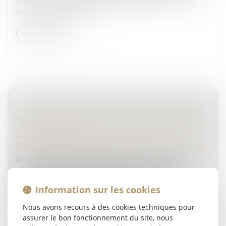
n’en finissent plus de s’aggraver malgré les effets
d’annonces des pouvoi...
Lire la suite
AUTOMOBILE : DE NOUVELLES PRÉCISIONS
SUR LES DÉMARCHES D’IMMATRICULATION
DES VÉHICULES
Droit routier
/
Droit des professionnels de l'automobile
Pour rappel, les professionnels de l’automobile
peuvent obtenir une habilitation permettant de
réaliser des démarches d'immatriculation et
Information sur les cookies
d'obtention de la carte grise pour le...
Nous avons recours à des cookies techniques pour
Lire la suite
assurer le bon fonctionnement du site, nous