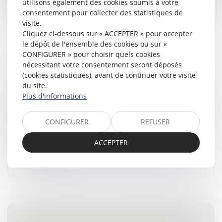
utilisons également des cookies soumis à votre
consentement pour collecter des statistiques de
visite.
Cliquez ci-dessous sur « ACCEPTER » pour accepter
le dépôt de l'ensemble des cookies ou sur «
CONFIGURER » pour choisir quels cookies
QUEL EST LE DISPOSITIF QUI PREND LA
nécessitant votre consentement seront déposés
SUITE DU BONUS ÉCOLOGIQUE ?
(cookies statistiques), avant de continuer votre visite
Droit routier
/
Droit des professionnels de l'automobile
du site.
Plus d'informations
Le bonus écologique pour les voitures particulières
neuves a été supprimé le 1er juillet 2025. Cependant,
ce mécanisme d’aide financière pour l’acquisition ou la
CONFIGURER
REFUSER
location d’une...
ACCEPTER
Lire la suite