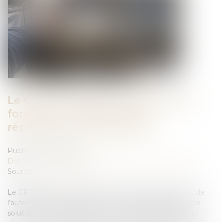
Le CFPA et Logicat unissent leurs
forces pour former 3 000
réparateurs indépendants
Publié le :
01/07/2025
Droit routier
/
Droit des professionnels de l'automobile
Source :
www.auto-infos.fr
Le CFPA France (Centre de formation des professions de
l’automobile) et l’entreprise Logicat, spécialisée dans les
solutions technologiques pour les professionnels de la