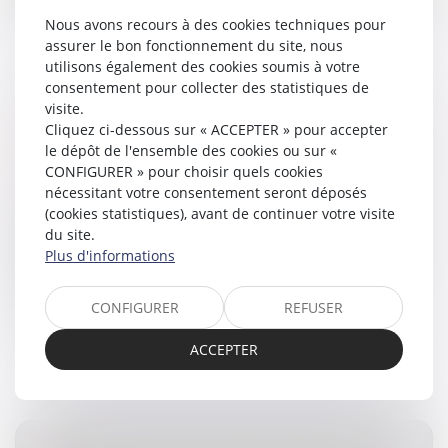
Nous avons recours à des cookies techniques pour
assurer le bon fonctionnement du site, nous
utilisons également des cookies soumis à votre
consentement pour collecter des statistiques de
visite.
LES BARÈMES DES DROITS DE SUCCESSION
Cliquez ci-dessous sur « ACCEPTER » pour accepter
ET DONATION POUR 2024.
le dépôt de l'ensemble des cookies ou sur «
Droit de la famille, des personnes et de leur patrimoine
CONFIGURER » pour choisir quels cookies
/
Patrimoine et succession
nécessitant votre consentement seront déposés
Le projet de loi de finances ne vient pas modifier le
(cookies statistiques), avant de continuer votre visite
barème des droits de succession pour l’année 2024.
du site.
Les abattements et barèmes sont expliqués ci-après
Plus d'informations
selon le lien de pare...
CONFIGURER
REFUSER
Lire la suite
ACCEPTER