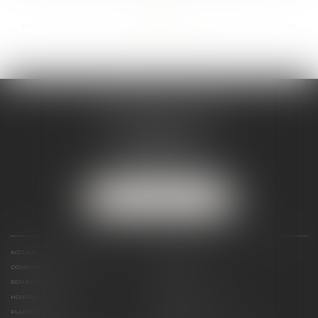
...
...
<<
<
5
6
7
8
9
10
11
>
>>
MARJORIE MAILHOL
AVOCAT
3 boulevard de Cascais
64200 BIARRITZ
Tél :
07 88 23 04 98
NOUS LOCALISER
ACCUEIL
PRÉSENTATION
DOMAINES DE COMPÉTENCES
ACTUS
RDV EN LIGNE
PAIEMENT EN LIGNE
HONORAIRES
CONTACT
PLAN DU SITE
MENTIONS LÉGALES