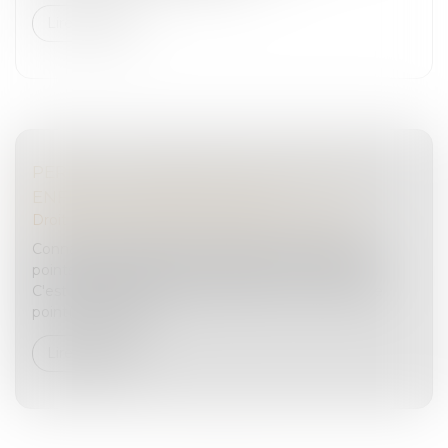
Lire la suite
PERMIS : L’HISTORIQUE DE VOS POINTS
ENFIN DISPONIBLE EN LIGNE
Droit routier
/
Permis de conduire et circulation
Connaître l'historique des retraits et des ajouts de
points de votre permis peut parfois être très utile.
C'est notamment le cas pour savoir si un retrait de
point(s) a déjà été...
Lire la suite