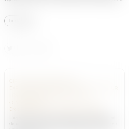
Lire la suite
CIRCULATION INTER-FILES :
EXPÉRIMENTATION PROLONGÉE, SAUF SUR
LES VOIES RÉSERVÉES AUX JEUX
OLYMPIQUES
Droit routier
/
Permis de conduire et circulation
L'expérimentation de la circulation inter-files pour les
deux-roues et trois-roues motorisés, mise en place en