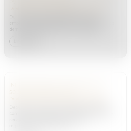
PV : PUIS-JE CONTESTER ?
Droit routier
/
Permis de conduire et circulation
Oui. Lorsqu'un véhicule appartenant à votre
employeur fait l'objet d'un avis de contravention, ce
dernier a l'obligation légale de vous désigner...
Lire la suite
INFRACTIONS AVEC UN VÉHICULE DE
SOCIÉTÉ : QUE DIT LA LOI ?
Droit routier
/
Permis de conduire et circulation
Depuis le 1er janvier 2017, les infractions routières
commises par un salarié au volant d'un véhicule de
service ou de fonction font l'objet d'une
réglementation particulière au...