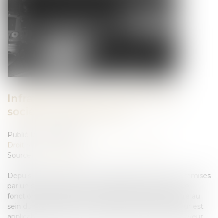
Infractions avec un véhicule de
société : que dit la loi ?
Publié le :
20/06/2024
Droit routier
/
Permis de conduire et circulation
Source :
www.largus.fr
Depuis le 1er janvier 2017, les infractions routières commises
par un salarié au volant d'un véhicule de service ou de
fonction font l'objet d'une réglementation particulière au
sein du Code de la route. Retour sur le régime qui leur est
applicable du point de vue du salarié et de son employeur...