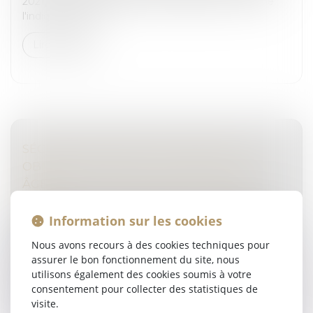
2021, est prolongée jusqu'au 15 septembre, comme
l'indique un arrê...
Lire la suite
SÉCURITÉ ROUTIÈRE : DE NOUVELLES
OBLIGATIONS POUR LES CONDUCTEURS
ÂGÉS
Droit routier
/
Permis de conduire et circulation
Information sur les cookies
Une règle de sécurité routière a été mise en place
pour améliorer la sécurité de tous les usagers de la
Nous avons recours à des cookies techniques pour
route, avec une attention particulière portée aux
assurer le bon fonctionnement du site, nous
conducteurs âgés. Ce ch...
utilisons également des cookies soumis à votre
consentement pour collecter des statistiques de
Lire la suite
visite.