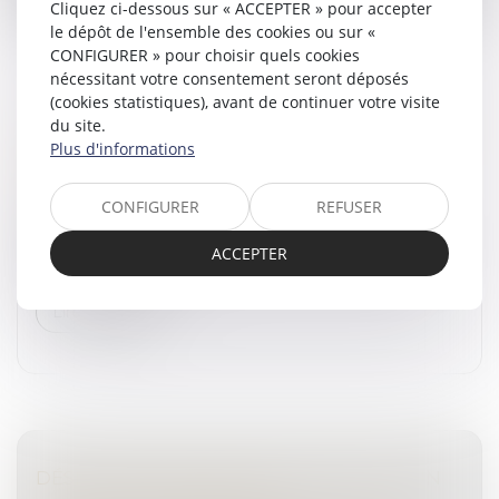
Cliquez ci-dessous sur « ACCEPTER » pour accepter
le dépôt de l'ensemble des cookies ou sur «
CONFIGURER » pour choisir quels cookies
nécessitant votre consentement seront déposés
(cookies statistiques), avant de continuer votre visite
du site.
CONDUIRE AVEC DES LUNETTES DE SOLEIL :
Plus d'informations
QUE DIT LE CODE DE LA ROUTE ?
Droit routier
/
Permis de conduire et circulation
CONFIGURER
REFUSER
Les lunettes de soleil peuvent être un accessoire
précieux. Que dit la loi par rapport à leur utilisation au
ACCEPTER
volant d'une voiture ?...
Lire la suite
DÉSIGNÉ PAR MON EMPLOYEUR POUR UN