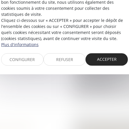
bon fonctionnement du site, nous utilisons également des
cookies soumis à votre consentement pour collecter des
statistiques de visite.
Cliquez ci-dessous sur « ACCEPTER » pour accepter le dépôt de
l'ensemble des cookies ou sur « CONFIGURER » pour choisir
quels cookies nécessitant votre consentement seront déposés
 MOTORISÉ, LA
​SÉCURITÉ ET CI
(cookies statistiques), avant de continuer votre visite du site.
L’ÉTÉ
Plus d'informations
tion
Droit routier
/
Permis
engin de déplacement
Améliorer la sécurité
ACCEPTER
CONFIGURER
REFUSER
 seule la date restait
atmosphérique, tel es
de juillet. Décryptage
Lire la suite
TOUT CE QUE
LE RETRAIT DU P