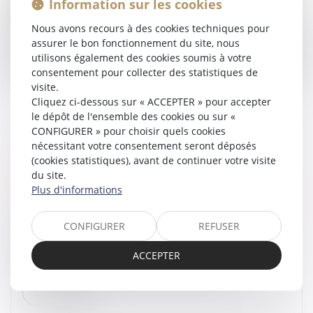
compétence, la reconnaissance et l’exécution des
Information sur les cookies
décisions en matière matrimonial...
Nous avons recours à des cookies techniques pour
assurer le bon fonctionnement du site, nous
Lire la suite
utilisons également des cookies soumis à votre
consentement pour collecter des statistiques de
visite.
Cliquez ci-dessous sur « ACCEPTER » pour accepter
le dépôt de l'ensemble des cookies ou sur «
CONFIGURER » pour choisir quels cookies
nécessitant votre consentement seront déposés
FISCALEMENT, AVEZ-VOUS INTÉRÊT À
(cookies statistiques), avant de continuer votre visite
CHOISIR UN VÉHICULE HYBRIDE OU
du site.
ÉLECTRIQUE ?
Plus d'informations
Droit routier
/
Droit des professionnels de l'automobile
Le prix d’un véhicule électrique ou hybride est
CONFIGURER
REFUSER
généralement plus élevé que celui d’un véhicule
essence ou diesel. Pour lever ce frein à
ACCEPTER
l’investissement, le Gouvernement passe...
Lire la suite