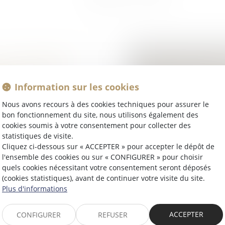
E LA NÉCESSITÉ
VIOLENCE CONJUG
RE
CRIME DE LIBERT
Information sur les cookies
 patrimoine
/
FRANÇAIS
Nous avons recours à des cookies techniques pour assurer le
Droit de la famille, 
bon fonctionnement du site, nous utilisons également des
Violences familiales
 1377 du Code de
cookies soumis à votre consentement pour collecter des
 la licitation des
Par l'adoption en pre
statistiques de visite.
 bien...
"visant à renforcer la
Cliquez ci-dessous sur « ACCEPTER » pour accepter le dépôt de
l'ensemble des cookies ou sur « CONFIGURER » pour choisir
sexistes", les députés f
quels cookies nécessitant votre consentement seront déposés
(cookies statistiques), avant de continuer votre visite du site.
Lire la suite
Plus d'informations
ACCEPTER
CONFIGURER
REFUSER