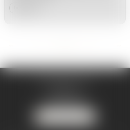
Lire la suite
...
...
<<
<
48
49
50
51
52
53
54
>
>>
MARJORIE MAILHOL
AVOCAT
3 boulevard de Cascais
64200 BIARRITZ
Tél :
07 88 23 04 98
NOUS LOCALISER