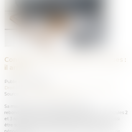
Contrôle technique des 2 et 3 roues :
il arrive !
Publié le :
09/04/2024
Droit routier
/
Droit des professionnels de l'automobile
Source :
www.automobile-club.org
Sa mise en place a fait l'objet de nombreux
rebondissements mais c'est désormais acté : les véhicules 2
et 3 roues ainsi que les quadricycles à moteur vont aussi
être soumis au contrôle technique. Néanmoins, une
période transitoire a été prévue pour la mise en place de