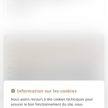
Lire la suite
VIOLENCES CONJUGALES : DÉFINITION,
CHIFFRES, QUELLES SOLUTIONS ?
Droit de la famille, des personnes et de leur patrimoine
/
Violences familiales
Coups, insultes, viols… Pour les victimes de violences
conjugales, l’amour n’est pas rose tous les jours. En
2022, près de 250 000 plaintes ont été enregistrées.
Dans 9 cas sur...
Information sur les cookies
Lire la suite
Nous avons recours à des cookies techniques pour
assurer le bon fonctionnement du site, nous