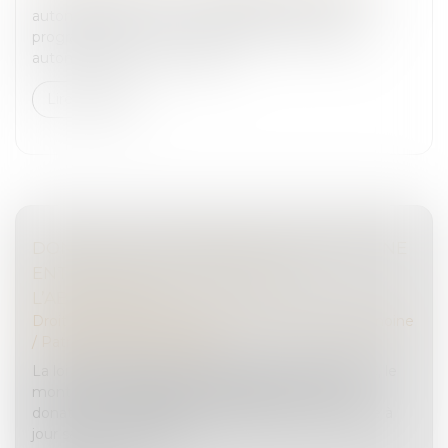
automobilistes. La fin de la vignette verte est
programmée pour le 1er avril 2024. Ainsi, tous les
automobilistes et les usager...
Lire la suite
DONATION AU PERSONNEL SALARIÉ D’UNE
ENTREPRISE : RELÈVEMENT DE
L’ABATTEMENT
Droit de la famille, des personnes et de leur patrimoine
/
Patrimoine et succession
La loi de finances pour 2024 a relevé à 500.000 €, le
montant de l’abattement applicable en cas de
donations. L’administration fiscale vient de mettre à
jour sa documentation ...