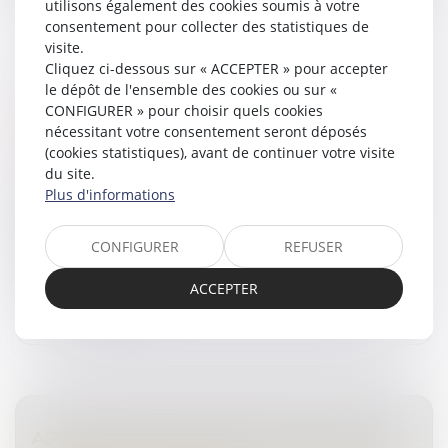
utilisons également des cookies soumis à votre
consentement pour collecter des statistiques de
visite.
Cliquez ci-dessous sur « ACCEPTER » pour accepter
ACCIDENT : QUI EST RESPONSABLE
le dépôt de l'ensemble des cookies ou sur «
CONFIGURER » pour choisir quels cookies
LORSQU'UN VÉHICULE FAIT DEMI-TOUR ?
nécessitant votre consentement seront déposés
Droit routier
/
(NPU) Responsabilité accidents de la
(cookies statistiques), avant de continuer votre visite
route
du site.
En circulation urbaine, il peut vous arriver d’exécuter
Plus d'informations
une manœuvre qui provoque une collision. La
convention IRSA entre les assureurs aide à faciliter
CONFIGURER
REFUSER
l’indemnisation des domm...
ACCEPTER
Lire la suite
ADOPTION INTERNATIONALE EN FRANCE :