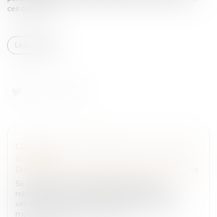
ces contrôles...
Lire la suite
CONTRÔLE TECHNIQUE DES 2 ET 3 ROUES :
IL ARRIVE !
Droit routier
/
Droit des professionnels de l'automobile
Sa mise en place a fait l'objet de nombreux
rebondissements mais c'est désormais acté : les
véhicules 2 et 3 roues ainsi que les quadricycles à
moteur vont aussi être soumis au...