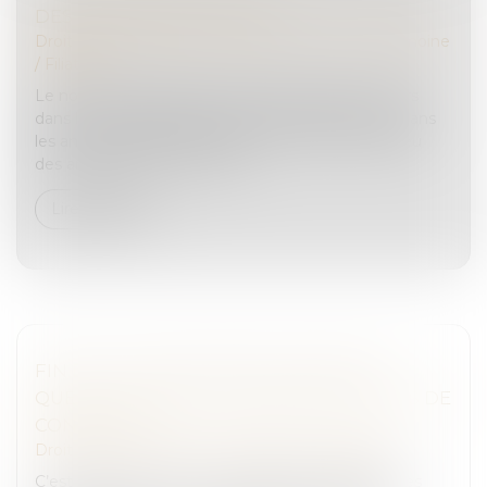
DES PRATIQUES ILLICITES
Droit de la famille, des personnes et de leur patrimoine
/
Filiation
Le nombre d’adoptions internationales de mineurs
dans le monde est passé d’environ 2 500 par an dans
les années 1950 et 1960 à plus de 40 000 au milieu
des années 2000. Peu à pe...
Lire la suite
FIN DE LA CARTE VERTE AU 1ER AVRIL :
QUELS DOCUMENTS PRÉSENTER EN CAS DE
CONTRÔLE ?
Droit routier
/
Permis de conduire et circulation
C’est une mesure qui va changer les habitudes des