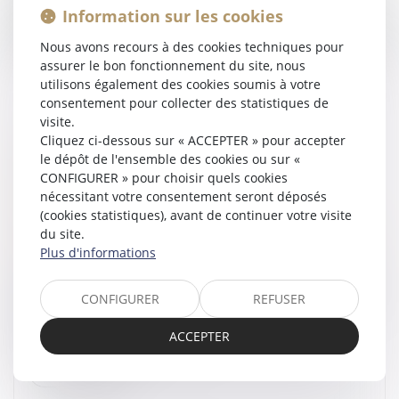
Information sur les cookies
Lire la suite
Nous avons recours à des cookies techniques pour
assurer le bon fonctionnement du site, nous
utilisons également des cookies soumis à votre
consentement pour collecter des statistiques de
visite.
Cliquez ci-dessous sur « ACCEPTER » pour accepter
DIVORCE : QUELLE EST CETTE NOUVELLE
le dépôt de l'ensemble des cookies ou sur «
PROCÉDURE QUI RISQUE D’ALOURDIR
CONFIGURER » pour choisir quels cookies
SÉRIEUSEMENT LA FACTURE DÉBUT
nécessitant votre consentement seront déposés
SEPTEMBRE ?
(cookies statistiques), avant de continuer votre visite
du site.
Droit de la famille, des personnes et de leur patrimoine
Plus d'informations
/
Divorce et séparation
À partir du 1er septembre, un nouveau décret permet
aux magistrats de diriger les personnes ayant recours à
CONFIGURER
REFUSER
la justice civile vers une médiation payante,
notamment dans le cas d...
ACCEPTER
Lire la suite