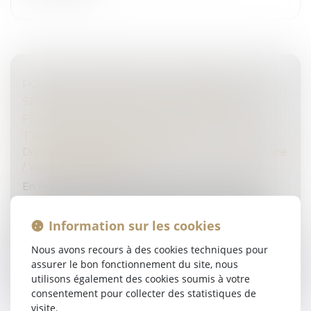
PORTER PLAINTE POUR VIOLENCES
SEXUELLES EN FRANCE : L’ÉPREUVE DES
FEMMES MIGRANTES, TRANSGENRES ET
TRAVAILLEUSES DU SEXE
Droit de la famille, des personnes et de leur patrimoine
/
Violences familiales
En France, accéder à la justice pour les femmes
victimes de violences sexuelles reste un véritable
parcours de combattantes. Mais comment espérer
Information sur les cookies
obtenir justice quand il existe...
Nous avons recours à des cookies techniques pour
Lire la suite
assurer le bon fonctionnement du site, nous
utilisons également des cookies soumis à votre
consentement pour collecter des statistiques de
visite.