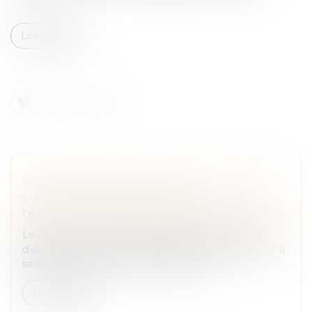
Lire la suite
VOITURE ÉLECTRIQUE : FAUT-IL ASSURER
SPÉCIALEMENT SA BATTERIE ?
Droit routier
/
Droit des professionnels de l'automobile
Le parc de véhicules 100 % électrique continue
d’augmenter au fil des années. Si vous vous décidez à
sauter le pas, pensez aux garanties dont ...
Lire la suite