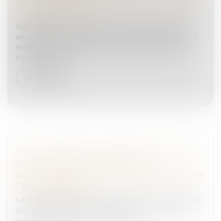
Droit de la famille, des personnes et de leur patrimoine
/
Divorce et séparation
Isabelle vient d’avoir une violente dispute avec son
amie Nelly avec laquelle elle est pacsée depuis 2008.
Nelly lui annonce qu’elle quitte leur domicile pour
s’établir à une au...
Lire la suite
MIEUX PROTÉGER LES ENFANTS VICTIMES
DE VIOLENCES INTRAFAMILIALES
Droit de la famille, des personnes et de leur patrimoine
/
Violences familiales
Le ministère de la Justice a diffusé, fin août 2024, une
circulaire sur la protection des mineurs victimes et co-
victimes de violences intrafamiliales...