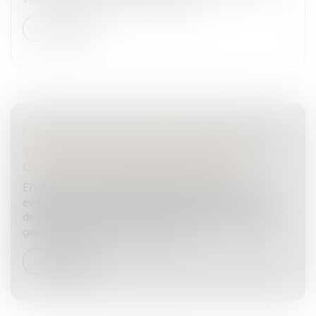
Lire la suite
ORAGES, GRÊLES, INONDATIONS : VOTRE
VOITURE EST-ELLE BIEN ASSURÉE ?
Droit routier
/
Permis de conduire et circulation
En dehors des catastrophes naturelles, des
événements climatiques imprévus peuvent causer
des dégâts à votre véhicule. Pour être indemnisé, la
garantie tempête est là. Mais pour...
Lire la suite