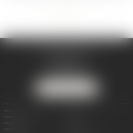
...
...
<<
<
36
37
38
39
40
41
42
>
>>
MARJORIE MAILHOL
AVOCAT
3 boulevard de Cascais
64200 BIARRITZ
Tél :
07 88 23 04 98
NOUS LOCALISER
ACCUEIL
PRÉSENTATION
DOMAINES DE COMPÉTENCES
ACTUS
RDV EN LIGNE
PAIEMENT EN LIGNE
HONORAIRES
CONTACT