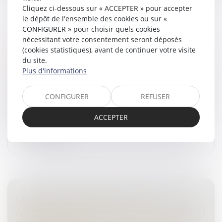
Cliquez ci-dessous sur « ACCEPTER » pour accepter
le dépôt de l'ensemble des cookies ou sur «
CONFIGURER » pour choisir quels cookies
RÉFORME DES DROITS DE SUCCESSION : CE
nécessitant votre consentement seront déposés
QUE PROPOSE LA COUR DES COMPTES
(cookies statistiques), avant de continuer votre visite
du site.
Droit de la famille, des personnes et de leur patrimoine
Plus d'informations
/
Patrimoine et succession
Dans un rapport présenté ce mercredi 25 septembre,
la Cour des comptes préconise de raboter deux niches
CONFIGURER
REFUSER
fiscales profitant aux contribuables les plus fortunés...
ACCEPTER
Lire la suite
UN PARTENAIRE DE PACS PEUT-IL
ABANDONNER LE DOMICILE « CONJUGAL » ?