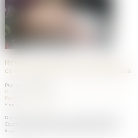
Réforme des droits de succession :
ce que propose la Cour des comptes
Publié le :
03/10/2024
Droit de la famille, des personnes et de leur patrimoine
/
Patrimoine et succession
Source :
www.lepoint.fr
Dans un rapport présenté ce mercredi 25 septembre, la
Cour des comptes préconise de raboter deux niches
fiscales profitant aux contribuables les plus fortunés...