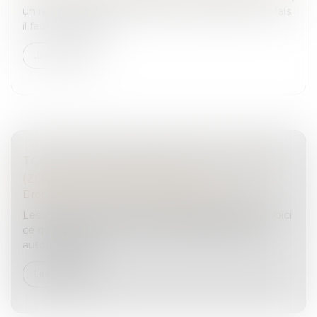
un retard du gouvernement recule la date butoir. Mais
il faut se dépêcher...
Lire la suite
TOUT CE QUI CHANGE EN 2024 : LES ZFE
(ZONE À FAIBLES EMISSIONS)
Droit routier
/
Permis de conduire et circulation
Les ZFE vont continuer à se développer en 2024. Voici
ce qui change et comment cela va impacter les
automobilistes...
Lire la suite