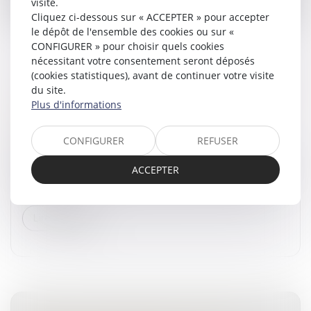
visite.
Cliquez ci-dessous sur « ACCEPTER » pour accepter
le dépôt de l'ensemble des cookies ou sur «
CONFIGURER » pour choisir quels cookies
nécessitant votre consentement seront déposés
(cookies statistiques), avant de continuer votre visite
du site.
VIGNETTE CRIT'AIR : MODE D'EMPLOI POUR
Plus d'informations
LA COLLER
Droit routier
/
Permis de conduire et circulation
CONFIGURER
REFUSER
L'apposition du certificat de qualité de l'air sur un
véhicule routier est réglementée par l'arrêté du 29 juin
ACCEPTER
2016 relatif aux modalités de délivrance et d'apposition
des certi...
Lire la suite