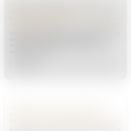
DROIT DE SUCCESSION IMMOBILIER :
COMMENT ÇA MARCHE ?
Droit de la famille, des personnes et de leur patrimoine
/
Patrimoine et succession
Lorsqu’un décès survient, il est procédé à la réalisation
d’un bilan patrimonial, à partir duquel la masse
successorale est calculée, ainsi que le droit de
succession immobilier...
Lire la suite
LE BONUS ÉCOLOGIQUE 2023 ENCORE
DISPONIBLE À CAUSE D'UNE FAILLE ?
Droit routier
/
Droit des professionnels de l'automobile
Alors que le bonus écologique devait changer en 2024,