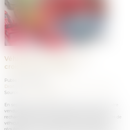
Véhicules électriques : une
croissance à anticiper
Publié le :
23/01/2024
Droit routier
/
Droit des professionnels de l'automobile
Source :
www.vie-publique.fr
En septembre 2023, plus d’une voiture neuve sur quatre
vendues en France était électrique (VE) ou hybride
rechargeable (VHR), ce qui représente plus d’1,5 million de
véhicules. Face à cette expansion, la Commission de
régulation de l’énergie (CRE) préconise d’optimiser le