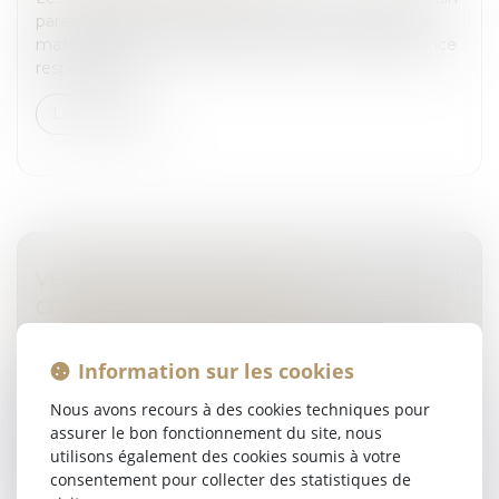
parent justifient de leur appartenance à sa branche
maternelle par la production de leur acte de naissance
respectif su...
Lire la suite
VÉHICULES ÉLECTRIQUES : UNE
CROISSANCE À ANTICIPER
Droit routier
/
Droit des professionnels de l'automobile
En septembre 2023, plus d’une voiture neuve sur
Information sur les cookies
quatre vendues en France était électrique (VE) ou
Nous avons recours à des cookies techniques pour
hybride rechargeable (VHR), ce qui représente plus
assurer le bon fonctionnement du site, nous
d’1,5 million de véhicules....
utilisons également des cookies soumis à votre
consentement pour collecter des statistiques de
Lire la suite