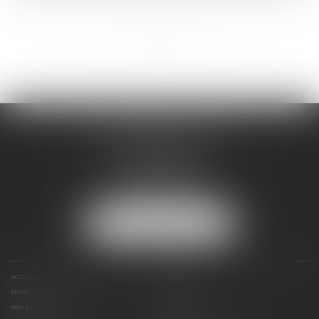
...
...
<<
<
54
55
56
57
58
59
60
>
>>
MARJORIE MAILHOL
AVOCAT
3 boulevard de Cascais
64200 BIARRITZ
Tél :
07 88 23 04 98
NOUS LOCALISER
ACCUEIL
PRÉSENTATION
DOMAINES DE COMPÉTENCES
ACTUS
RDV EN LIGNE
PAIEMENT EN LIGNE