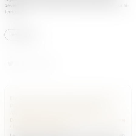
développement des bornes de recharge électriques sur le
territoire...
Lire la suite
ENFANT NÉ HORS MARIAGE LÉGITIMÉ : LA
PRODUCTION DE L’ACTE DE NAISSANCE
ANNOTÉ SUFFIT POUR HÉRITER
Droit de la famille, des personnes et de leur patrimoine
/
Patrimoine et succession
Les héritières oubliées de la succession de leur lointain