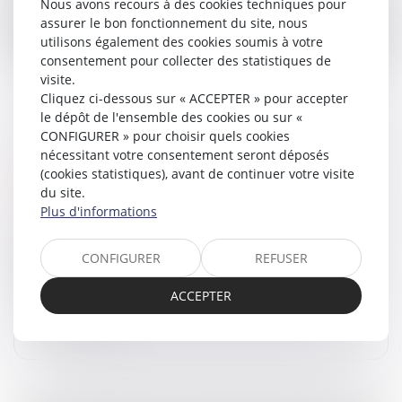
Nous avons recours à des cookies techniques pour
Lire la suite
assurer le bon fonctionnement du site, nous
utilisons également des cookies soumis à votre
consentement pour collecter des statistiques de
visite.
Cliquez ci-dessous sur « ACCEPTER » pour accepter
le dépôt de l'ensemble des cookies ou sur «
CONFIGURER » pour choisir quels cookies
FRAIS BANCAIRES LORS D’UNE SUCCESSION
nécessitant votre consentement seront déposés
: SUPPRESSION DES CAS DE GRATUITÉ
(cookies statistiques), avant de continuer votre visite
Droit de la famille, des personnes et de leur patrimoine
du site.
/
Patrimoine et succession
Plus d'informations
Des règles avaient été mises en place en novembre
2025 concernant les frais qu’une banque peut vous
CONFIGURER
REFUSER
réclamer lors de la clôture du compte d’un défunt...
ACCEPTER
Lire la suite