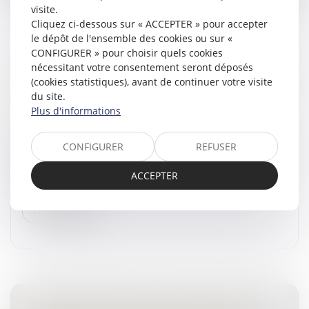
visite.
Cliquez ci-dessous sur « ACCEPTER » pour accepter
le dépôt de l'ensemble des cookies ou sur «
CONFIGURER » pour choisir quels cookies
nécessitant votre consentement seront déposés
NOUVEAUTÉS EN MATIÈRE D’AIDES À
(cookies statistiques), avant de continuer votre visite
L’ACHAT OU À LA LOCATION DE VÉHICULES
du site.
PEU POLLUANTS
Plus d'informations
Droit routier
/
Permis de conduire et circulation
Le 12 février 2024, un décret a été publié, visant les
CONFIGURER
REFUSER
acquéreurs et locataires de véhicules, professionnels
de l’automobile et des cycles. Des modifications ont
ACCEPTER
été apportées s...
Lire la suite