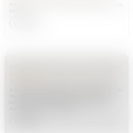
Il est interdit de fumer en voiture quand un mineur est
à bord...
Lire la suite
MALUS AUTOMOBILE 2024 : DURCISSEMENT
DU BARÈME
Droit routier
/
Permis de conduire et circulation
À compter du 1er janvier 2024, un nouveau barème du
malus automobile s'applique aux véhicules neufs
immatriculés à partir de cette date. Ce malus
écologique est une taxe à payer...
Lire la suite