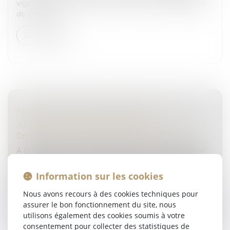
vignette d'assurance sur le pare-brise et à l'obligation
de présent...
Lire la suite
FEUX TRICOLORES RÉCOMPENSE :
ATTENTION AUX SANCTIONS
Droit routier
/
Permis de conduire et circulation
À titre d'information, les feux tricolores "récompense"
constituent un outil pédagogique destiné à réguler la
vitesse des véhicules et à améliorer la sécurité des
Information sur les cookies
usagers de la...
Nous avons recours à des cookies techniques pour
Lire la suite
assurer le bon fonctionnement du site, nous
utilisons également des cookies soumis à votre
consentement pour collecter des statistiques de