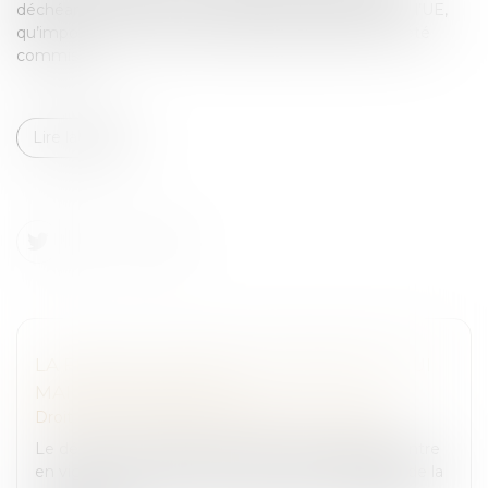
déchéance du droit de conduire dans l’ensemble de l’UE,
qu’importe l’Etat membre dans lequel l’infraction a été
commise...
Lire la suite
LA FIN DE LA VIGNETTE ASSURANCE ? OUI
MAIS PAS POUR TOUS
Droit routier
/
Permis de conduire et circulation
Le décret n°2023-1152 du 8 décembre 2023 qui entre
en vigueur le 1er avril 2024, met fin à l'apposition de la