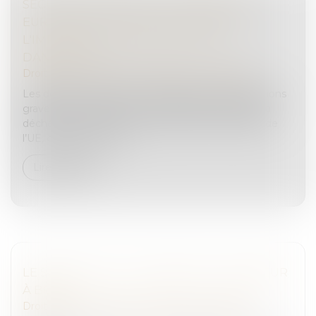
SÉCURITÉ ROUTIÈRE : LE PARLEMENT
EUROPÉEN SOUHAITE METTRE FIN À
L'IMPUNITÉ DES CONDUCTEURS
DANGEREUX
Droit routier
/
Permis de conduire et circulation
Les députés européens souhaitent que les infractions
graves au code de la route entraînent désormais la
déchéance du droit de conduire dans l’ensemble de
l’UE, qu’importe l’Etat...
Lire la suite
LE SAVIEZ-VOUS ? FUMER AVEC UN MINEUR
À BORD
Droit routier
/
Permis de conduire et circulation