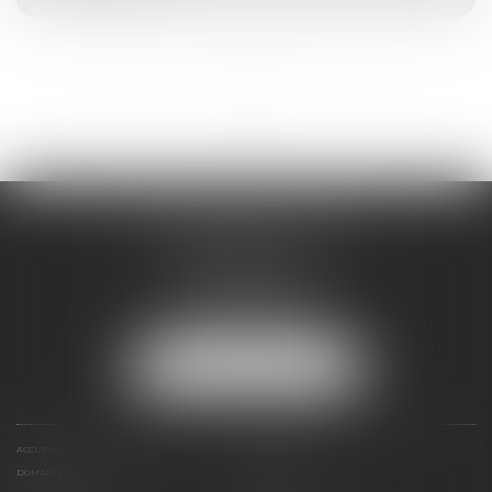
...
<<
<
7
8
9
10
11
12
13
>
>>
MARJORIE MAILHOL
AVOCAT
3 boulevard de Cascais
64200 BIARRITZ
Tél :
07 88 23 04 98
NOUS LOCALISER
ACCUEIL
PRÉSENTATION
DOMAINES DE COMPÉTENCES
ACTUS