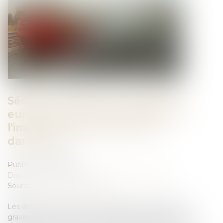
Sécurité routière : le Parlement
européen souhaite mettre fin à
l'impunité des conducteurs
dangereux
Publié le :
15/02/2024
Droit routier
/
Permis de conduire et circulation
Source :
www.touteleurope.eu
Les députés européens souhaitent que les infractions
graves au code de la route entraînent désormais la