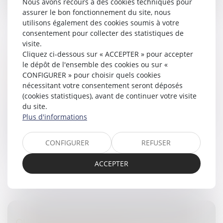
Nous avons recours à des cookies techniques pour
assurer le bon fonctionnement du site, nous
utilisons également des cookies soumis à votre
consentement pour collecter des statistiques de
visite.
Cliquez ci-dessous sur « ACCEPTER » pour accepter
MIEUX PROTÉGER LES ENFANTS VICTIMES
le dépôt de l'ensemble des cookies ou sur «
DE VIOLENCES INTRAFAMILIALES
CONFIGURER » pour choisir quels cookies
Droit de la famille, des personnes et de leur patrimoine
nécessitant votre consentement seront déposés
/
Violences familiales
(cookies statistiques), avant de continuer votre visite
du site.
Le ministère de la Justice a diffusé, fin août 2024, une
Plus d'informations
circulaire sur la protection des mineurs victimes et co-
victimes de violences intrafamiliales...
CONFIGURER
REFUSER
Lire la suite
ACCEPTER
QUELS SONT LES APPORTS CONCRETS DE