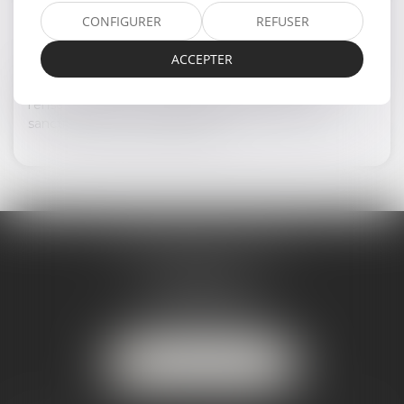
DROIT PÉNAL
CONFIGURER
REFUSER
ACCEPTER
EN SAVOIR PLUS
Le droit pénal, d'une manière générale, administre
l'ensemble des comportements interdits et les
sanctions qui y sont rattachées.
MARJORIE MAILHOL
AVOCAT
EN SAVOIR PLUS
3 boulevard de Cascais
64200 BIARRITZ
Tél :
07 88 23 04 98
NOUS LOCALISER