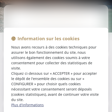
DROIT DE LA FAMILLE
Le droit de la famille organise les relations juridiques
Information sur les cookies
entre les membres d’une même famille.
Nous avons recours à des cookies techniques pour
assurer le bon fonctionnement du site, nous
utilisons également des cookies soumis à votre
consentement pour collecter des statistiques de
DROIT ROUTIER
visite.
Cliquez ci-dessous sur « ACCEPTER » pour accepter
le dépôt de l'ensemble des cookies ou sur «
CONFIGURER » pour choisir quels cookies
EN SAVOIR PLUS
Le droit routier régit l'ensemble des règles concernant
nécessitant votre consentement seront déposés
la circulation et les infractions qui en découlent.
(cookies statistiques), avant de continuer votre visite
du site.
Plus d'informations